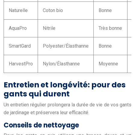
Naturelle
Coton bio
Bonne
E
AquaPro
Nitrile
Très bonne
F
SmartGard
Polyester/Élasthanne
Bonne
B
HarvestPro
Nylon/Élasthanne
Moyenne
E
Entretien et longévité: pour des
gants qui durent
Un entretien régulier prolongera la durée de vie de vos gants
de jardinage et préservera leur efficacité.
Conseils de nettoyage