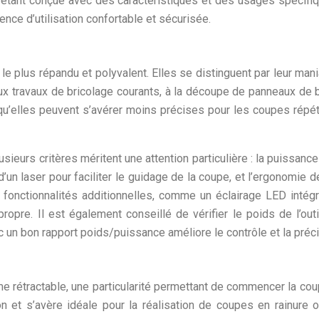
ne étant conçue avec des caractéristiques et des usages spécifiq
ce d’utilisation confortable et sécurisée.
le plus répandu et polyvalent. Elles se distinguent par leur mania
x travaux de bricolage courants, à la découpe de panneaux de b
qu’elles peuvent s’avérer moins précises pour les coupes répét
plusieurs critères méritent une attention particulière : la puiss
 d’un laser pour faciliter le guidage de la coupe, et l’ergonomie
fonctionnalités additionnelles, comme un éclairage LED intégré
opre. Il est également conseillé de vérifier le poids de l’outi
 un bon rapport poids/puissance améliore le contrôle et la préci
me rétractable, une particularité permettant de commencer la co
on et s’avère idéale pour la réalisation de coupes en rainur