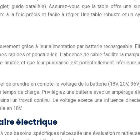
nglet, guide parallèle). Assurez-vous que la table offre une s
 à la fois précis et facile à régler. Une table robuste et un 
ouvement grâce à leur alimentation par batterie rechargeable. Ell
upes rapides et ponctuelles. L’absence de câble facilite la manip
 limitée et que leur puissance est potentiellement inférieure à 
tiel de prendre en compte le voltage de la batterie (18V, 20V, 36V)
le temps de charge. Privilégiez une batterie avec un ampérage éle
ainsi un travail continu. Le voltage exerce une influence dire
le en 18V.
aire électrique
ée à vos besoins spécifiques nécessite une évaluation minutieus