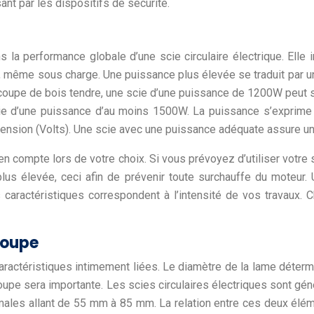
nt par les dispositifs de sécurité.
la performance globale d’une scie circulaire électrique. Elle in
e, même sous charge. Une puissance plus élevée se traduit par u
coupe de bois tendre, une scie d’une puissance de 1200W peut se 
scie d’une puissance d’au moins 1500W. La puissance s’exprime 
ension (Volts). Une scie avec une puissance adéquate assure un tra
e en compte lors de votre choix. Si vous prévoyez d’utiliser votr
plus élevée, ceci afin de prévenir toute surchauffe du moteur
s caractéristiques correspondent à l’intensité de vos travaux. 
coupe
ractéristiques intimement liées. Le diamètre de la lame déterm
coupe sera importante. Les scies circulaires électriques sont g
les allant de 55 mm à 85 mm. La relation entre ces deux élémen