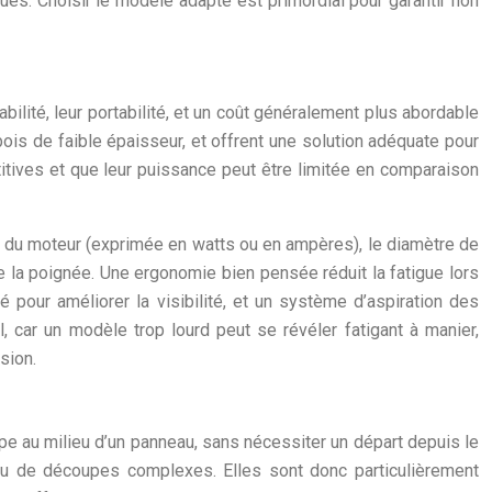
ues. Choisir le modèle adapté est primordial pour garantir non
bilité, leur portabilité, et un coût généralement plus abordable
ois de faible épaisseur, et offrent une solution adéquate pour
itives et que leur puissance peut être limitée en comparaison
ance du moteur (exprimée en watts ou en ampères), le diamètre de
 de la poignée. Une ergonomie bien pensée réduit la fatigue lors
 pour améliorer la visibilité, et un système d’aspiration des
l, car un modèle trop lourd peut se révéler fatigant à manier,
sion.
upe au milieu d’un panneau, sans nécessiter un départ depuis le
e ou de découpes complexes. Elles sont donc particulièrement