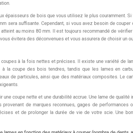
tion.
aux épaisseurs de bois que vous utilisez le plus couramment. S
5 mm sera suffisante. Cependant, si vous avez besoin de coupe
 atteint au moins 80 mm. Il est toujours recommandé de vérifier 
 vous évitera des déconvenues et vous assurera de choisir un ou
coupes à la fois nettes et précises. Il existe une variété de l
 à la coupe des bois tendres, tandis que les lames en carbu
aux de particules, ainsi que des matériaux composites. Le car
exigeants.
nir une coupe nette et une durabilité accrue. Une lame de qualité
es provenant de marques reconnues, gages de performances op
récises et de prolonger la durée de vie de votre scie. Une bon
de lames en fonction des matériaux à couper (nombre de dents, a