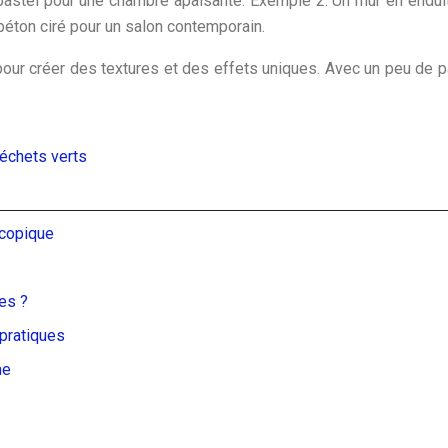
pastel pour une chambre apaisante. Exemple 2: Un mur en enduit
béton ciré pour un salon contemporain.
pour créer des textures et des effets uniques. Avec un peu de 
échets verts
scopique
es ?
pratiques
me