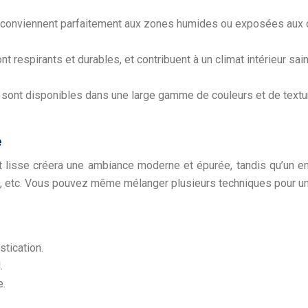
ls conviennent parfaitement aux zones humides ou exposées aux ch
 respirants et durables, et contribuent à un climat intérieur sain
ils sont disponibles dans une large gamme de couleurs et de textu
e
uit lisse créera une ambiance moderne et épurée, tandis qu’un en
atté, etc. Vous pouvez même mélanger plusieurs techniques pour u
tication.
.
e.