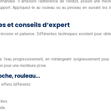
mandée. Il améliore l’adhérence de l’enduit, assure une meille
upport. Appliquez-le au rouleau ou au pinceau en suivant les 
es et conseils d’expert
 précision et patience. Différentes techniques existent pour ob
utez l’eau progressivement, en mélangeant soigneusement pou
n pour une meilleure prise.
loche, rouleau…
 effets différents :
rées.
ide.